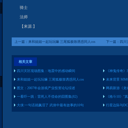
骑士
法师
【来源:】
上一篇：
来和姐姐一起玩玩嘛 三尾狐极致诱惑同人cos
下一篇：
四川
相关文章
四川灾区现场图集：地震中的感动瞬间
《神鬼传奇》3
来和姐姐一起玩玩嘛 三尾狐极致诱惑同人cos
未来背景 MM
图文：2007年会游戏产业投资论坛综述
网易新游《龙魂
一看吓一跳：雷死人不偿命的囧图集(82)
《格斗10》“
大侠:一句话就飙泪了 武侠中最有故事的10句
行星边际与D