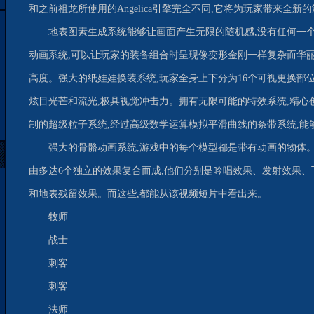
和之前祖龙所使用的Angelica引擎完全不同,它将为玩家带来全新
地表图素生成系统能够让画面产生无限的随机感,没有任何一
动画系统,可以让玩家的装备组合时呈现像变形金刚一样复杂而华
高度。强大的纸娃娃换装系统,玩家全身上下分为16个可视更换部位
炫目光芒和流光,极具视觉冲击力。拥有无限可能的特效系统,精心创
制的超级粒子系统,经过高级数学运算模拟平滑曲线的条带系统,能
强大的骨骼动画系统,游戏中的每个模型都是带有动画的物体
由多达6个独立的效果复合而成,他们分别是吟唱效果、发射效果
和地表残留效果。而这些,都能从该视频短片中看出来。
牧师
战士
刺客
刺客
法师