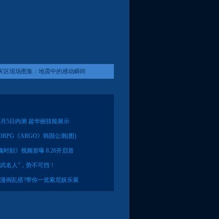
灾区现场图集：地震中的感动瞬间
月5日内测 超华丽技能展示
ORPG《ARGO》韩国公测(图)
时刻》视频首曝 8.26开启首
真武名人”，势不可挡！
C漫画乱搭?带你一览索尼娱乐展