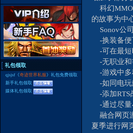
科幻MMO
的故事为中
Sonov
-换装备
-可在最
-无职业
礼包领取
-游戏中
qjsjsf《
奇迹世界私服
》礼包免费领取
-如同电
新手礼包领取
媒体礼包领取
-添加RT
-通过尽
融合网页游
夏季进行网