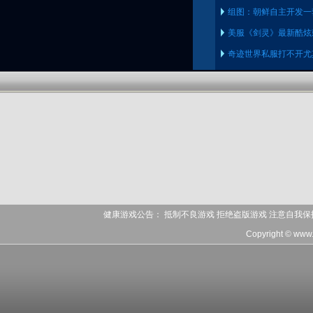
组图：朝鲜自主开发一
美服《剑灵》最新酷炫
奇迹世界私服打不开尤
健康游戏公告： 抵制不良游戏 拒绝盗版游戏 注意自我保
Copyright © www.