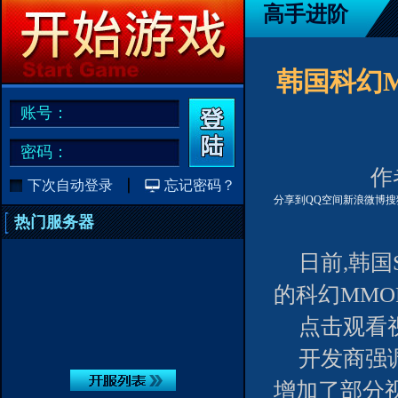
高手进阶
韩国科幻M
账号：
密码：
作者
下次自动登录
忘记密码？
分享到
QQ空间
新浪微博
搜
热门服务器
日前,韩国
的科幻MMO
点击观看视
开发商强
增加了部分