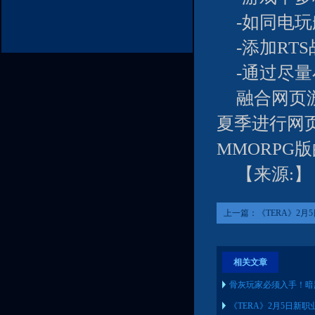
-如同电
-添加RT
-通过尽
融合网页游
夏季进行网
MMORPG
【来源:】
上一篇：
《TERA》2月
相关文章
骨灰玩家必须入手！暗
《TERA》2月5日新职