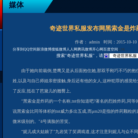
媒体
奇迹世界私服发布网黑索金是炸
作者： admin 时间：2015-10-10 2
分享到
QQ空间
新浪微博
搜狐微博
人人网
腾讯微博
开心网
百度空间
2.9K
搜索"奇迹世界私服"，请
由于她向前栽倒,楚鹰又是从后面抱住她,那双手刚巧不巧的抱
姓,以及与自己师姐亲密接触,身后还有他的女人,这种犯罪的感觉
了反应,抵在了芭黛儿的翘臀上,
“黑索金是炸药的一个名称,tnt你知道吧?著名的烈姓炸药,同等体
说黑索金比同等体积的tnt威力多出五成,而μm20是指的炸药颗粒
微米级别的。”4号满脸的苦笑。
“妮儿成大姑娘了”九岩笑了笑调戏道,这才注意到妮儿与众不同