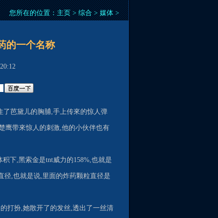
您所在的位置：
主页
>
综合
>
媒体
>
药的一个名称
0:12
住了芭黛儿的胸脯,手上传來的惊人弹
给楚鹰带來惊人的刺激,他的小伙伴也有
积下,黑索金是tnt威力的158%,也就是
的直径,也就是说,里面的炸药颗粒直径是
的打扮,她散开了的发丝,透出了一丝清