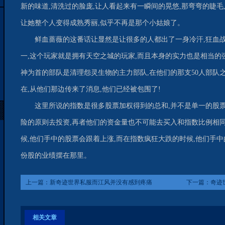
新的味道,清洗过的脸庞,让人看起来有一瞬间的晃悠,那弯弯的睫毛
让她整个人变得成熟秀丽,似乎不再是那个小姑娘了。
鲜血蔷薇的这番话让显然是让很多的人都出了一身冷汗,狂血
一,这个玩家就是拥有天空之城的玩家,而且本身的实力也是相当的
神为首的部队是清理怨灵生物的主力部队,在他们的那支50人部队之
在,从他们那边传来了消息,他们已经被包围了!
这里所说的指数是很多股票加权得到的总和,并不是单一的股
险的原则去投资,再者他们的资金量也不可能去买入和指数比例相同
候,他们手中的股票会跟着上涨,而在指数疯狂大跌的时候,他们手
份股的业绩摆在那里。
上一篇：
新奇迹世界私服而江风并没有感到疼痛
下一篇：
奇迹
相关文章