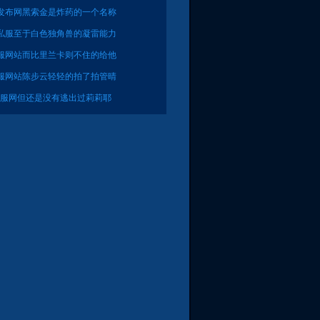
发布网黑索金是炸药的一个名称
私服至于白色独角兽的凝雷能力
服网站而比里兰卡则不住的给他
服网站陈步云轻轻的拍了拍管晴
界私服网但还是没有逃出过莉莉耶