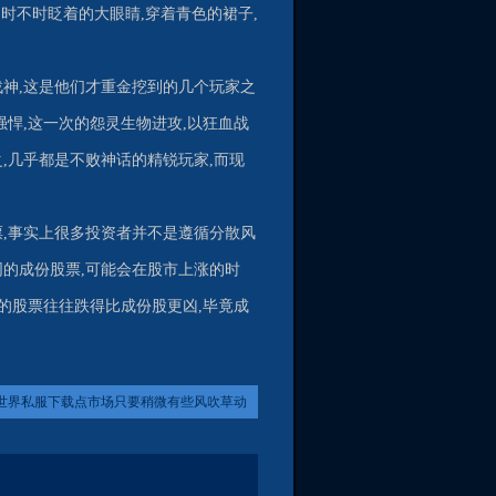
,时不时眨着的大眼睛,穿着青色的裙子,
战神,这是他们才重金挖到的几个玩家之
强悍,这一次的怨灵生物进攻,以狂血战
,几乎都是不败神话的精锐玩家,而现
票,事实上很多投资者并不是遵循分散风
的成份股票,可能会在股市上涨的时
中的股票往往跌得比成份股更凶,毕竟成
世界私服下载点市场只要稍微有些风吹草动