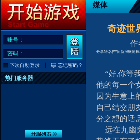
媒体
奇迹世
账号：
作者
分享到
QQ空间
新浪微博
搜
密码：
下次自动登录
忘记密码？
“好,你等
热门服务器
他的每一个
因为生意上
自己结交朋友
分之想的话
远在九幽