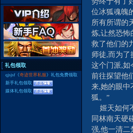
势终于有了
位冰狐魂魄
所有所谓的
炼,让然恐
救了他们的
师徒,而为
这个门派,
礼包领取
前往探望他
qjsjsf《
奇迹世界私服
》礼包免费领取
新手礼包领取
来,她的眼中
媒体礼包领取
狐。”
姬天如何
同林南天硬
强,他一清二