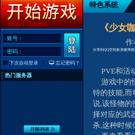
特色系统
《少女咖
账号：
作者
分享到
QQ空间
新浪微博
搜
密码：
下次自动登录
忘记密码？
PVE和活
热门服务器
游戏中的
特的技能,
说,该怪物的
择对应的武
杀,这种时