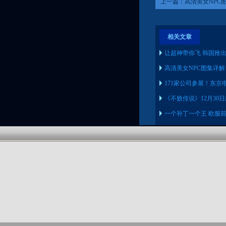
上一篇：
高清美女NPC
相关文章
让超神带你飞 韩国推出
高清美女NPC图集详
171家公司参展！东京电
《不败传说》12月30
一个补丁一个王 欧服