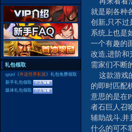
再来看看
就是刷各种
创新,只不
系统上也是
一个有趣的
改造,进阶
需家们不断
礼包领取
这款游戏的
qjsjsf《
奇迹世界私服
》礼包免费领取
新手礼包领取
的即时匹配机
媒体礼包领取
意思的是在P
者石巨人召
辅助战斗,并
什么的可不