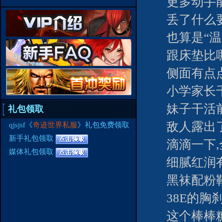
更多动手
丢了什么
也算是“温
跟床垫比
侧面有点
小学家长
妹子干活
礼包领取
敌人露出
qjsjsf《
奇迹世界私服
》礼包免费领取
新手礼包领取
滴滴一下
媒体礼包领取
细腻红润
黑袜配粉
38E的胸
这个棒棒