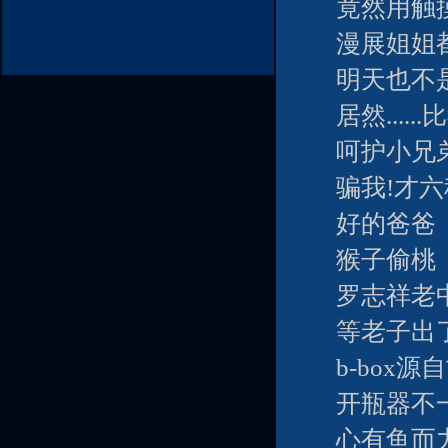
竟然用触
漫展姐姐
明天也不是
居然......
呵护小兄
骗我!才
好的爸爸
猴子偷桃
罗志祥老
等老子出
b-box
开瓶器不
心有鱼而