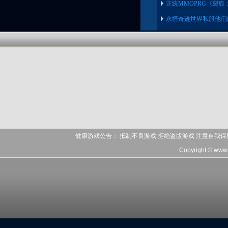
正统MMOPRG《裂痕
永恒奇迹世界私服他们
健康游戏公告： 抵制不良游戏 拒绝盗版游戏 注意自我保
Copyright © www.