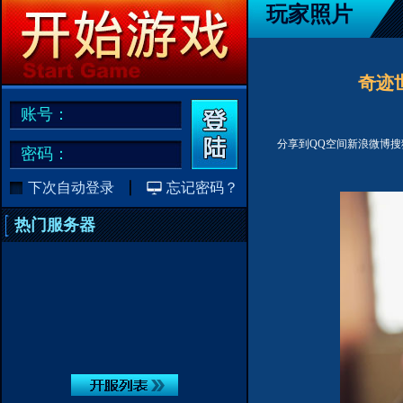
玩家照片
奇迹
账号：
分享到
QQ空间
新浪微博
搜
密码：
下次自动登录
忘记密码？
热门服务器