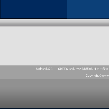
健康游戏公告： 抵制不良游戏 拒绝盗版游戏 注意自我保
Copyright © www.