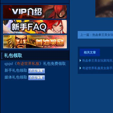
上一篇：
热血拳王美女玩
相关文章
礼包领取
热血拳王美女玩家闯关攻
qjsjsf《
奇迹世界私服
》礼包免费领取
奇迹世界私服美女新手
新手礼包领取
媒体礼包领取