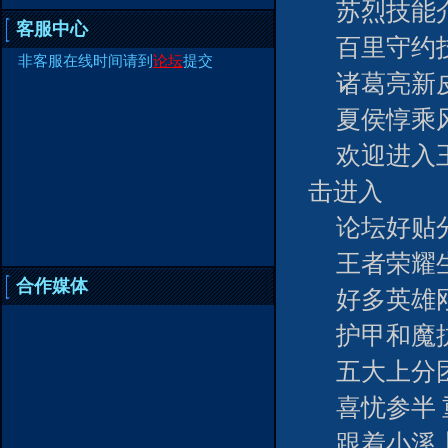
苏烈技能
客服中心
百里守约技
非客服在线时间请到
论坛
提交
诸葛亮新
夏侯惇乘
欢迎进入
击进入
论坛好贴
王者荣耀
合作媒体
好多英雄
护甲和魔
五大上分
喜忧参半
跟着小溪上