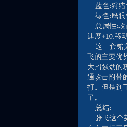
蓝色:狩猎*
绿色:鹰眼*
总属性:攻
速度+10,移
这一套铭
飞的主要优
大招强劲的
通攻击附带
打。但是到
了。
总结:
张飞这个