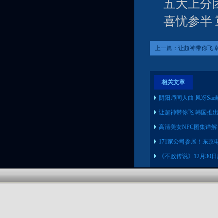
五大上分
喜忧参半
上一篇：
让超神带你飞 
相关文章
阴阳师同人曲 凤冴Sa
让超神带你飞 韩国推出
高清美女NPC图集详
171家公司参展！东京电
《不败传说》12月30