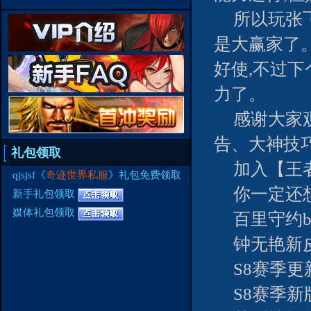
所以玩张
是大赢家了
好使,不过
力了。
感谢大家
告、大神技
礼包领取
加入【王
qjsjsf《
奇迹世界私服
》礼包免费领取
你一定还
新手礼包领取
媒体礼包领取
百里守约b
钟无艳新
S8赛季更
S8赛季