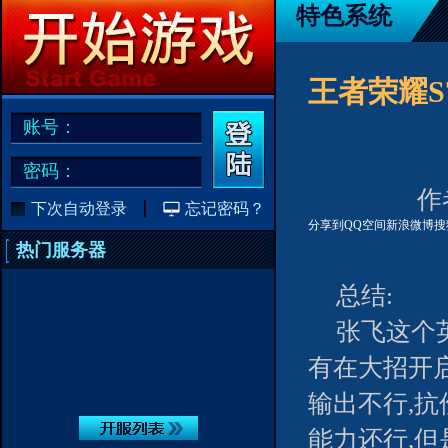
特色系统
王者荣耀S
账号：
密码：
作者
下次自动登录
忘记密码？
分享到
QQ空间
新浪微博
搜
热门服务器
总结:
张飞这个
有在大招开
输出不行,
能力还行,