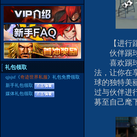
【进行踢
伙伴踢球
喜欢踢球的
礼包领取
法，让你在
qjsjsf《
奇迹世界私服
》礼包免费领取
球的独特美
新手礼包领取
过与伙伴进
媒体礼包领取
募至自己麾