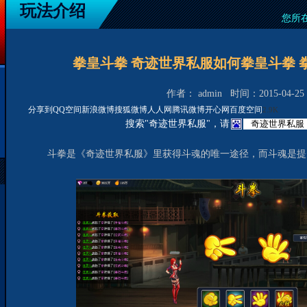
玩法介绍
您所
拳皇斗拳 奇迹世界私服如何拳皇斗拳 
作者： admin 时间：2015-04-25 1
分享到
QQ空间
新浪微博
搜狐微博
人人网
腾讯微博
开心网
百度空间
2.9K
搜索"奇迹世界私服"，请
斗拳是《奇迹世界私服》里获得斗魂的唯一途径，而斗魂是提