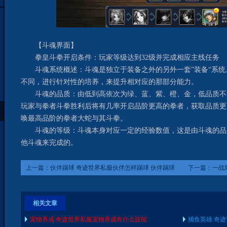
【斗魂界面】
拳皇斗拳开启条件：玩家等级达到32级并完成相应主线任务
斗魂系统概述：斗魂是独立于装备之外的另外一套”装备“系统
不同，进行针对性的培养，来提升相对应的那部分能力。
斗魂的品质：由低到高依次为绿、蓝、紫、橙、金，低品质不
玩家与拳者斗拳胜利后将有几率开启品阶更高的拳者，获取品质更高
唤最高品阶的拳者大蛇与其斗拳。
斗魂的等级：斗魂本身对应一定的经验数值，这是由斗魂的品
他斗魂来完成的。
上一篇：
伙伴踢球 奇迹世界私服伙伴怎样踢球 伙伴踢球
下一篇：
一战
有哪些玩法
底能获得什么
相关文章
宠物养成 奇迹世界私服宠物养成有什么技能
捕鱼英雄 奇