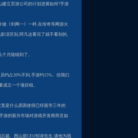
,金山建立页游公司的计划进展如何?手游
年做《剑网一》一样,在传奇等网游火
影没区别,阿凡达看完了就不看别的,
。
近几个月陆续到了。
员约占20%不到,手游约15%。但我们
就要成立一个项目组。
,究竟是什么原因使得已经面市三年的
和手游的新兴市场对游戏开发商而言如
副总裁、西山居CEO邹涛先生,请他为我