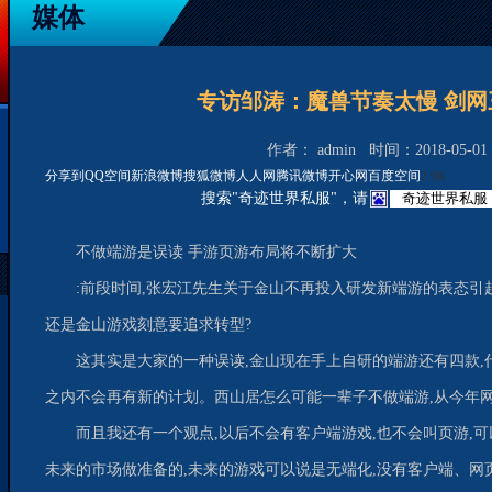
媒体
专访邹涛：魔兽节奏太慢 剑网
作者： admin 时间：2018-05-01 1
分享到
QQ空间
新浪微博
搜狐微博
人人网
腾讯微博
开心网
百度空间
2.9K
搜索"奇迹世界私服"，请
不做端游是误读 手游页游布局将不断扩大
:前段时间,张宏江先生关于金山不再投入研发新端游的表态引
还是金山游戏刻意要追求转型?
这其实是大家的一种误读,金山现在手上自研的端游还有四款,
之内不会再有新的计划。西山居怎么可能一辈子不做端游,从今年网
而且我还有一个观点,以后不会有客户端游戏,也不会叫页游,
未来的市场做准备的,未来的游戏可以说是无端化,没有客户端、网