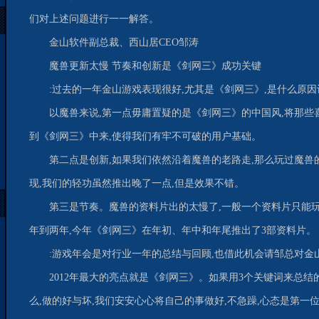
们对上述问题进行一一解答。
金山软件副总裁、西山居CEO邹涛
魔兽更新太慢 节奏和创新是《剑网三》成功关键
:过去的一年金山游戏表现很好,尤其是《剑网三》,是什么原因
以魔兽来说,第一点毋庸置疑的是《剑网三》的中国风,将那
到《剑网三》中来,使得我们有牢不可破的用户基础。
第二点是创新,如果我们依然沿着魔兽的老路走,那么玩过魔
现,我们的轻功虽然推出晚了一点,但是效果不错。
第三是节奏。魔兽的资料片出的太慢了,一般一个资料片只能玩
年到两年,今年《剑网三》在年初、年中和年尾推出了3部资料片。
:游戏年会是对行业一年的总结与回顾,也借此机会请邹总对金山
2012年最大的亮点就是《剑网三》。如果用3个关键词来总结
么,做的好与坏,我们安安心心将自己的事做好,不急躁,心态是第一