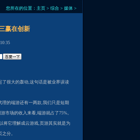
您所在的位置：
主页
>
综合
>
媒体
>
三赢在创新
0:35
起了很大的轰动,这句话是被业界误读
代理的端游还有一两款,我们只是短期
游市场的收入来看,端游就占了75%。
可以将它理解成云游戏,页游其实就是为
页之分。