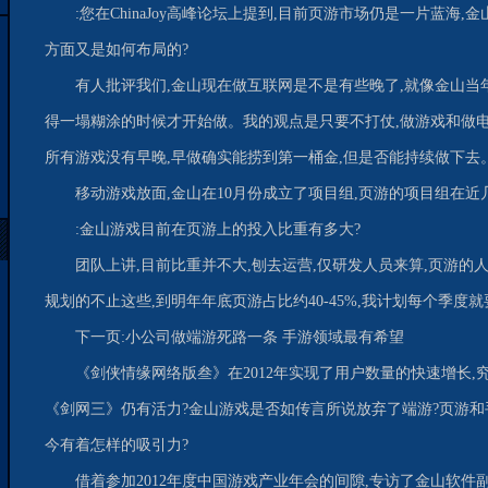
:您在ChinaJoy高峰论坛上提到,目前页游市场仍是一片蓝海
方面又是如何布局的?
有人批评我们,金山现在做互联网是不是有些晚了,就像金山当
得一塌糊涂的时候才开始做。我的观点是只要不打仗,做游戏和做电
所有游戏没有早晚,早做确实能捞到第一桶金,但是否能持续做下去
移动游戏放面,金山在10月份成立了项目组,页游的项目组在
:金山游戏目前在页游上的投入比重有多大?
团队上讲,目前比重并不大,刨去运营,仅研发人员来算,页游的人
规划的不止这些,到明年年底页游占比约40-45%,我计划每个季度
下一页:小公司做端游死路一条 手游领域最有希望
《剑侠情缘网络版叁》在2012年实现了用户数量的快速增长
《剑网三》仍有活力?金山游戏是否如传言所说放弃了端游?页游
今有着怎样的吸引力?
借着参加2012年度中国游戏产业年会的间隙,专访了金山软件