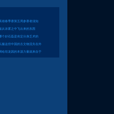
英雄春季赛第五周参赛者须知
服从浓雾之中飞出来的东西
哪个好石磊是肯定分身乏术的
私服这些中国的古文物流失在外
网哈坦龙因的本源力量就来自于