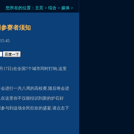
您所在的位置：
主页
>
综合
>
媒体
>
周参赛者须知
5:45
月17日)在全国7个城市同时打响,这里
将会进行一共八周的高校赛,随后将会进
,在这里你不仅能结识到新的炉石好
想参与到这场全民狂欢的盛宴,请点击下