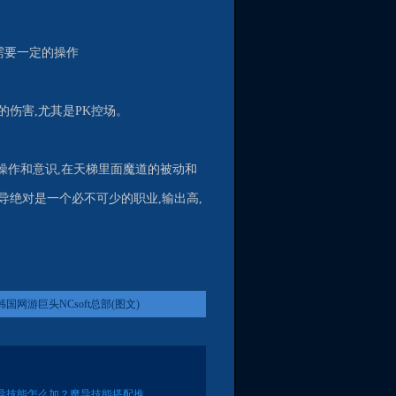
,需要一定的操作
的伤害,尤其是PK控场。
的操作和意识,在天梯里面魔道的被动和
导绝对是一个必不可少的职业,输出高,
国网游巨头NCsoft总部(图文)
导技能怎么加？魔导技能搭配推