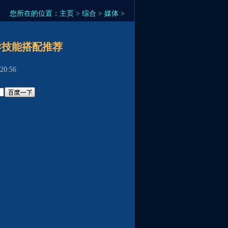
您所在的位置：
主页
>
综合
>
媒体
>
导技能搭配推荐
0:56