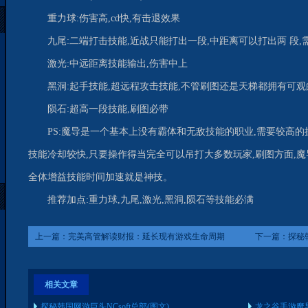
重力球:伤害高,cd快,有击退效果
九尾:二端打击技能,近战只能打出一段,中距离可以打出两 段
激光:中远距离技能输出,伤害中上
黑洞:起手技能,超远程攻击技能,不管刷图还是天梯都拥有可观
陨石:超高一段技能,刷图必带
PS:魔导是一个基本上没有霸体和无敌技能的职业,需要较高
技能冷却较快,只要操作得当完全可以吊打大多数玩家,刷图方面,魔
全体增益技能时间加速就是神技。
推荐加点:重力球,九尾,激光,黑洞,陨石等技能必满
上一篇：
完美高管解读财报：延长现有游戏生命周期
下一篇：
探秘韩
相关文章
探秘韩国网游巨头NCsoft总部(图文)
龙之谷手游魔