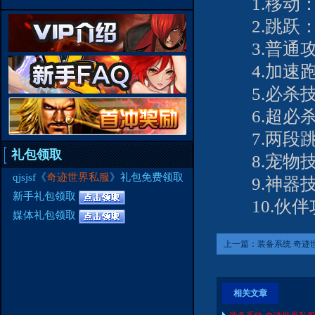
1.移动：
2.跳跃：
3.普通攻
4.加速跑：
5.必杀技：
6.超必杀
7.两段跳
礼包领取
8.宠物技
qjsjsf《
奇迹世界私服
》礼包免费领取
9.神器技
新手礼包领取
10.伙伴
媒体礼包领取
上一篇：
装备系统 奇迹
有哪些装备系统
相关文章