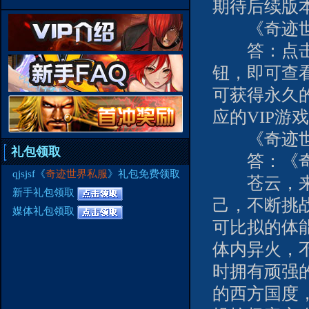
期待后续版
《奇迹世界
答：点击左
钮，即可查
可获得永久的
应的VIP游
《奇迹世界
礼包领取
答：《奇迹
qjsjsf《
奇迹世界私服
》礼包免费领取
苍云，来自
新手礼包领取
己，不断挑
媒体礼包领取
可比拟的体
体内异火，
时拥有顽强
的西方国度