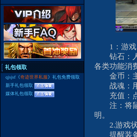
1：游戏
钻石：人民
各类功能消
礼包领取
金币：主要
qjsjsf《
奇迹世界私服
》礼包免费领取
战魂：用于
新手礼包领取
媒体礼包领取
充值：点
注：将鼠标
明。
2.游戏状
提醒装备强